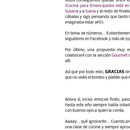
votos conseguimos quedar entre los
¡
Cocina para Emancipados está en 
Susana
y a
Ivana
y al resto de finali
cábalas y sigo pensando que tanto
imaginaba estar ahí!).
En tema de números... Evidentemente
seguidores en Facebook y más de 550 
Por último, una propuesta muy es
colaboraré con la sección
Gourmet's
allí.
Así que por todo esto,
GRACIAS
de 
que no veáis el bombo y platillo que 
Ahora sí, inciso emocial finito, p
hasta este año siempre había odiado
con buenos ojos a quien la comía.
Aaaay... qué ignorante... Cuando p
una clase de cocina y siempre aprov