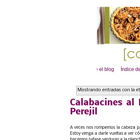
Inicio
Sobre el blog
Índice d
Mostrando entradas con la e
Calabacines al
Perejil
A veces nos rompemos la cabeza pa
Estoy venga a darle vueltas a ver c
hacemos (véase verduras a la planch