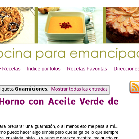
e Recetas
Índice por fotos
Recetas Favoritas
Direcciones
tiqueta
Guarniciones
.
Mostrar todas las entradas
 Horno con Aceite Verde de
ra preparar una guarnición, o al menos eso me pasa a mí...
ómo puedo hacer algo simple pero que salga de lo que siempre
a, ensalada, pisto...) y aunque parezca mentira, me quedo en