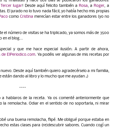
 15 finalistas y hace dos días se publicaron los ganadores:
Tercer lugar
! Desde aquí felicito también a
Rosa
, a
Roger
, a
stas. El jurado no lo tuvo nada fácil, yo había hecho mis propias
Paco
como
Cristina
merecían estar entre los ganadores (yo no
 el número de visitas se ha triplicado, ya somos más de 3500
en el blog...
pecial y que me hace especial ilusión: A partir de ahora,
 de ElPeriodico.com
. Ya podéis ver algunas de mis recetas por
nuevo. Desde aquí también quiero agradecérselo a mi familia,
le están dando al libro y lo mucho que me ayudan ;)
----
aso a hablaros de la receta. Ya os comenté anteriormente que
 la remolacha. Odiar en el sentido de no soportarla, ni mirar
robé una buena remolacha, flipé. Me obligué porque estaba en
echo estas clases para (re)descubrir sabores. Cuando cogí un