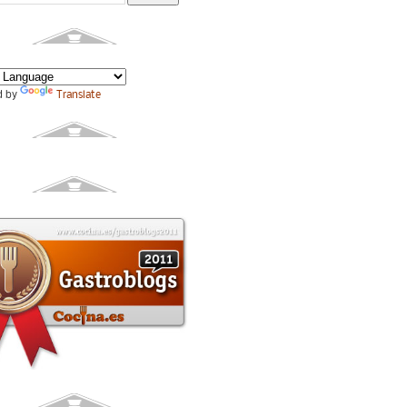
d by
Translate