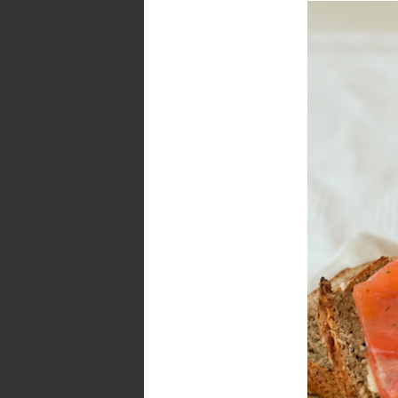
mejor en textura y sabor que el pa
cual, el esfuerzo tiene su recompen
Hoy traigo un pan de centeno inte
fenomenal a cualquier cosa que se
(ya
exigentes en cuestiones de pan
que el del pan "normal" y la harina de c