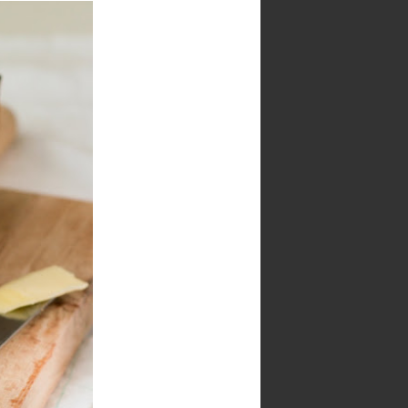
d by
Translate