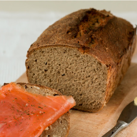
n comprado en el 95% de las panaderías de Barcelona, con lo
sa.
gral muuuy fácil de hacer, no requiere amasado y acompaña
 le ponga encima. Es una delicia sólo apta para paladares
Powere
 sabéis que la masa madre otorga un sabor ligeramente más ácido
enteno tiene sus particularidades gustativas)
.