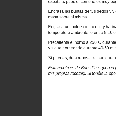
centeno integral y 150 gr de harina de 
- 200 gr de agua
- 5 gr de sal
- 1 cucharada de miel/jugo concen
- 5 gr de vinagre
En un bol, bate el agua con la masa 
miel. Amasa con la ayuda de una es
Engrasa las puntas de tus dedos 
ligeramente engrasada con aceite. 
Engrasa un molde con aceite y ha
repartida. Deja reposar entre 2 y 3
Precalienta el horno a 250ºC dur
durante 10 minutos y luego sáca
190ºC.
Si puedes, deja reposar el pan dur
Esta receta es de Bons Focs (con el pa