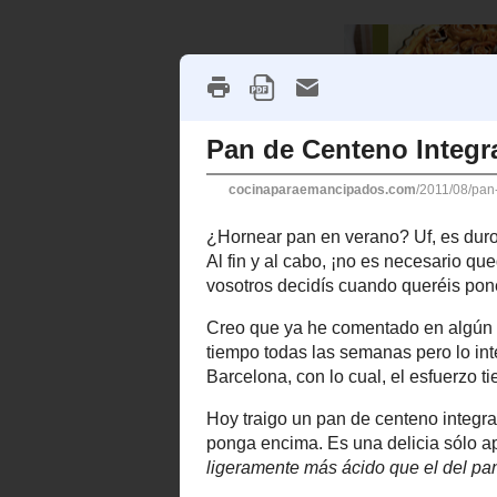
Inicio
Sobre el blog
Índice d
Pan de Centeno 
¿Hornear pan en verano? Uf, es d
horno, vale la pena el sacrificio.
Al fin y al cabo, ¡no es necesario
u otro tenía que publicar esta rece
Creo que ya he comentado en algú
con masa madre. No consigo sacar e