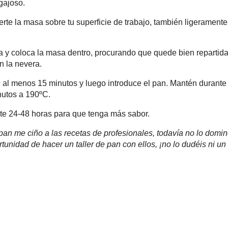
is lic
centeno normal)
Recono
Compart
trado de manzana/miel de caña...
madre para disolverla y luego añade la harina, el vinagre y la
pátula, pues el centeno es muy pegajoso.
y vierte la masa sobre tu superficie de trabajo, también
Plega la masa sobre sí misma.
rina y coloca la masa dentro, procurando que quede bien
 horas a temperatura ambiente, o entre 8-10 en la nevera.
ante al menos 15 minutos y luego introduce el pan. Mantén
lo del molde y sigue horneando durante 40-50 minutos a
ante 24-48 horas para que tenga más sabor.
n me ciño a las recetas de profesionales, todavía no lo domino lo