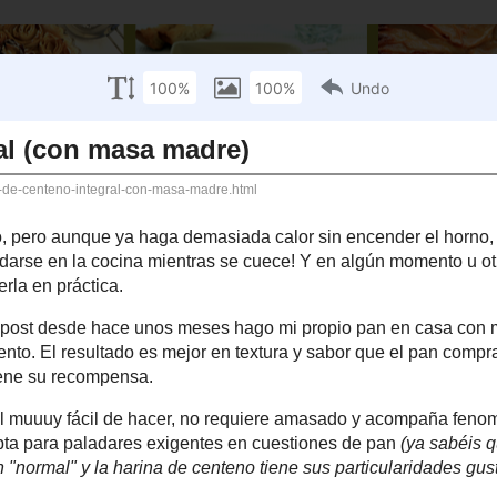
e Recetas
Índice por fotos
Recetas Favoritas
Direcciones
Integral (con masa madre)
uro, pero aunque ya haga demasiada calor sin encender el
 quedarse en la cocina mientras se cuece! Y en algún momento
ta, vosotros decidís cuando queréis ponerla en práctica.
n post desde hace unos meses hago mi propio pan en casa
l tiempo todas las semanas pero lo intento. El resultado es