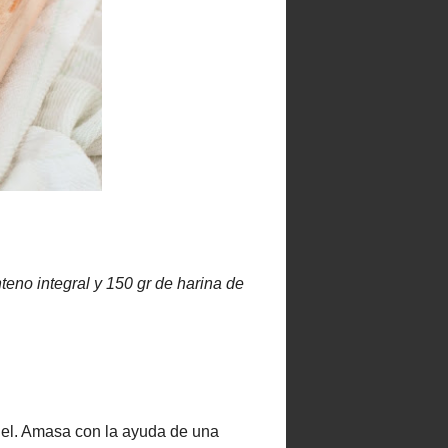
 para Emancipados
by
Sara Cadena