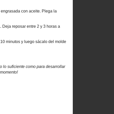
ensed under a
Creative Commons
cimiento-NoComercial-
irIgual 3.0 Unported License
.