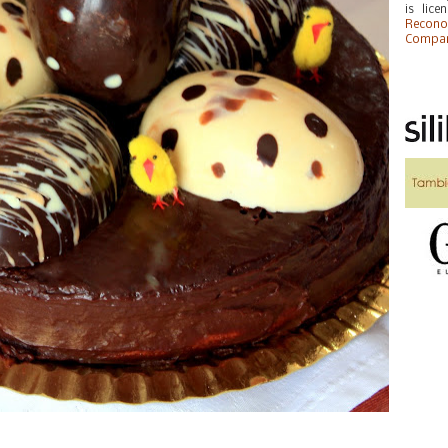
is lic
Recono
Compart