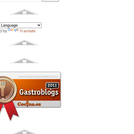
d by
Translate