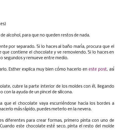
les)
 de alcohol, para que no queden restos de nada.
nte por separado. Si lo haces al baño maría, procura que el
te que contiene el chocolate y ve removiendo. Si lo haces en
 30 segundos y remueve entre medio.
rlo. Esther explica muy bien cómo hacerlo en
este post
, así
te, cubre la parte interior de los moldes con él, llegando
o con la ayuda de un pincel de silicona.
ra que el chocolate vaya escurriéndose hacia los bordes a
acerlo más rápido, puedes meterlo en la nevera.
es diferentes para crear formas, primero pinta con uno de
era. Cuando este chocolate esté seco, pinta el resto del molde